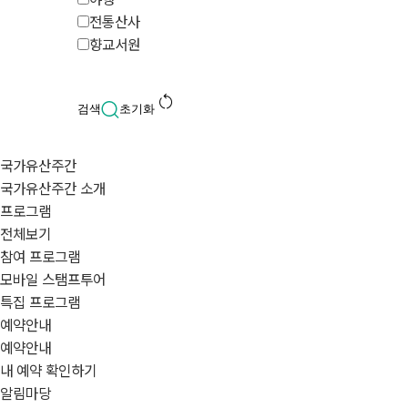
전통산사
향교서원
restart_alt
검색
초기화
국가유산주간
국가유산주간 소개
프로그램
전체보기
참여 프로그램
모바일 스탬프투어
특집 프로그램
예약안내
예약안내
내 예약 확인하기
알림마당