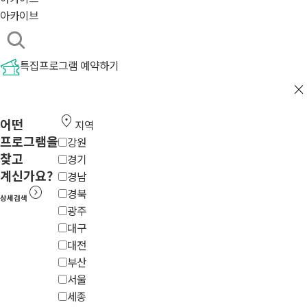
아카이브
특집프로그램 예약하기
close
location_on
어떤
지역
프로그램을
강원
찾고
경기
계신가요?
경남
expand_circle_right
경북
상세검색
광주
대구
대전
부산
서울
세종