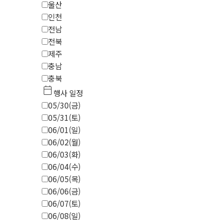
울산
인천
전남
전북
제주
충남
충북
calendar_today
행사 일정
05/30(금)
05/31(토)
06/01(일)
06/02(월)
06/03(화)
06/04(수)
06/05(목)
06/06(금)
06/07(토)
06/08(일)