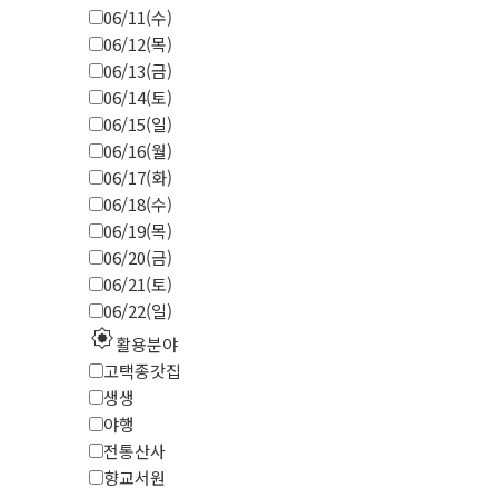
06/11(수)
06/12(목)
06/13(금)
06/14(토)
06/15(일)
06/16(월)
06/17(화)
06/18(수)
06/19(목)
06/20(금)
06/21(토)
06/22(일)
explosion
활용분야
고택종갓집
생생
야행
전통산사
향교서원