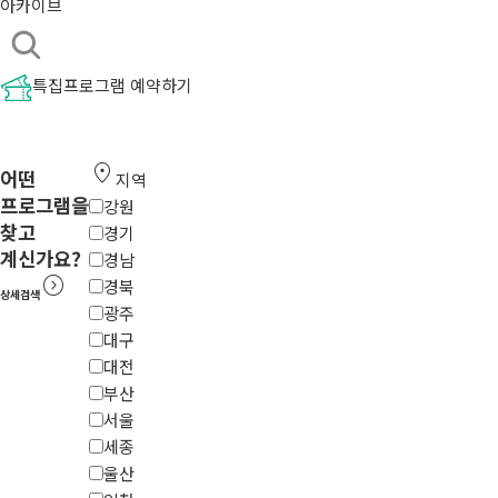
아카이브
특집프로그램 예약하기
location_on
어떤
지역
프로그램을
강원
찾고
경기
계신가요?
경남
expand_circle_right
경북
상세검색
광주
대구
대전
부산
서울
세종
울산