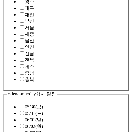
광주
대구
대전
부산
서울
세종
울산
인천
전남
전북
제주
충남
충북
calendar_today
행사 일정
05/30(금)
05/31(토)
06/01(일)
06/02(월)