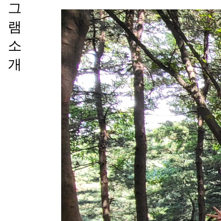
그
램
소
개