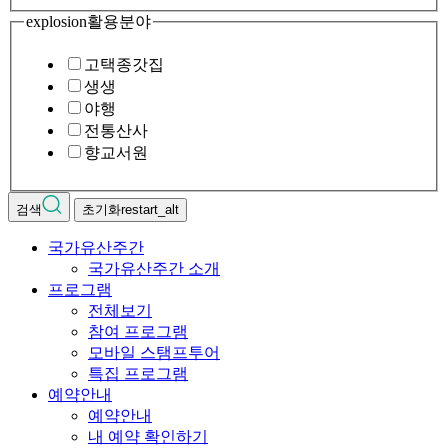
explosion
활용분야
고택종갓집
생생
야행
전통산사
향교서원
검색
초기화
restart_alt
국가유산주간
국가유산주간 소개
프로그램
전체보기
참여 프로그램
모바일 스탬프투어
특집 프로그램
예약안내
예약안내
내 예약 확인하기