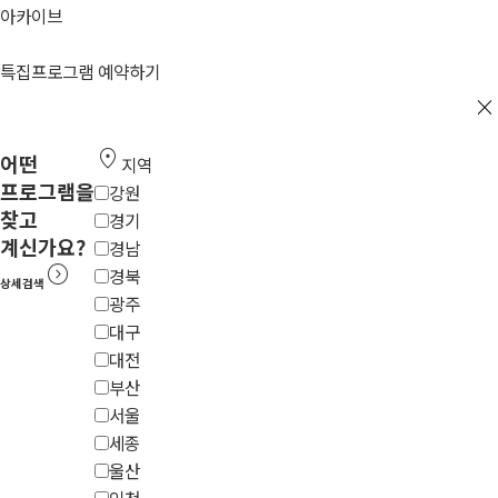
아카이브
특집프로그램 예약하기
close
location_on
어떤
지역
프로그램을
강원
찾고
경기
계신가요?
경남
expand_circle_right
경북
상세검색
광주
대구
대전
부산
서울
세종
울산