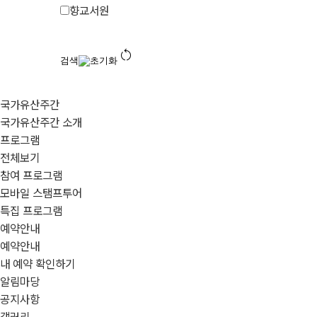
향교서원
restart_alt
검색
초기화
국가유산주간
국가유산주간 소개
프로그램
전체보기
참여 프로그램
모바일 스탬프투어
특집 프로그램
예약안내
예약안내
내 예약 확인하기
알림마당
공지사항
갤러리