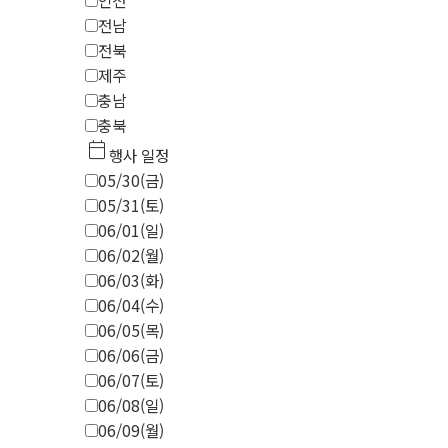
인천
전남
전북
제주
충남
충북
calendar_today
행사 일정
05/30(금)
05/31(토)
06/01(일)
06/02(월)
06/03(화)
06/04(수)
06/05(목)
06/06(금)
06/07(토)
06/08(일)
06/09(월)