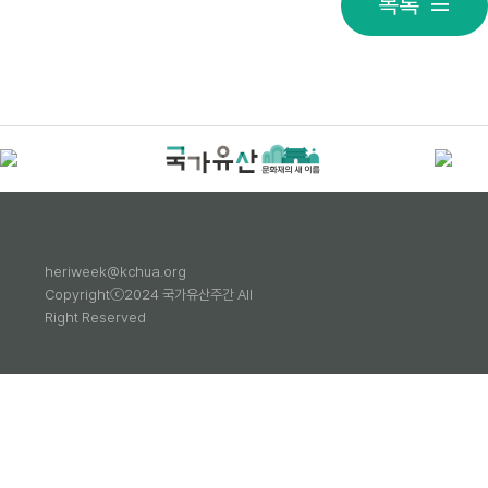
목록
heriweek@kchua.org
Copyrightⓒ2024 국가유산주간 All
Right Reserved