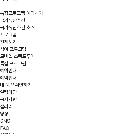
특집프로그램 예약하기
국가유산주간
국가유산주간 소개
프로그램
전체보기
참여 프로그램
모바일 스탬프투어
어떤
location_on
지역
특집 프로그램
예약안내
강원
경기
경남
프로그램을
예약안내
부산
서울
세종
내 예약 확인하기
찾고
알림마당
제주
충남
충북
공지사항
계신가요?
갤러리
영상
calendar_today
행사 일정
SNS
expand_circle_right
상세검색
05/30(금)
05/31(토
FAQ