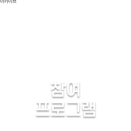
아카이브
06/03(화)
06/04(수
06/07(토)
06/08(일
06/11(수)
06/12(목
06/15(일)
06/16(월
06/19(목)
06/20(금
explosion
활용분야
참여
고택종갓집
생생
프로그램
검색
프로그램