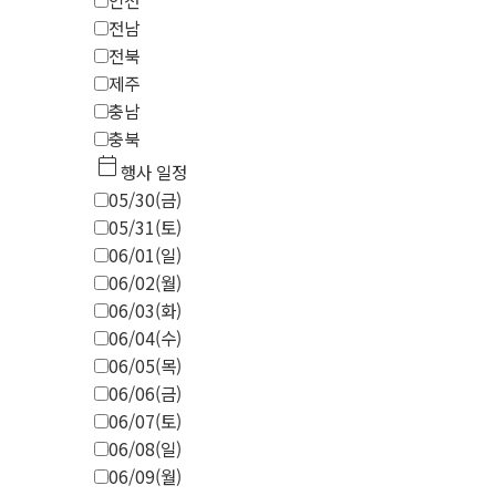
인천
전남
전북
제주
충남
충북
calendar_today
행사 일정
05/30(금)
05/31(토)
06/01(일)
06/02(월)
06/03(화)
06/04(수)
06/05(목)
06/06(금)
06/07(토)
06/08(일)
06/09(월)