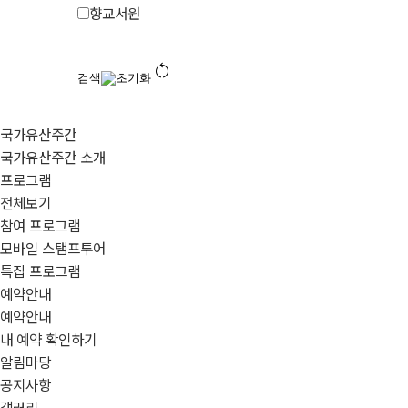
향교서원
restart_alt
검색
초기화
국가유산주간
국가유산주간 소개
프로그램
전체보기
참여 프로그램
모바일 스탬프투어
특집 프로그램
예약안내
예약안내
내 예약 확인하기
알림마당
공지사항
갤러리