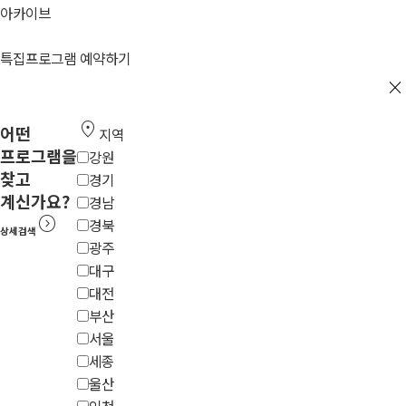
아카이브
특집프로그램 예약하기
close
location_on
어떤
지역
프로그램을
강원
찾고
경기
계신가요?
경남
expand_circle_right
경북
상세검색
광주
대구
대전
부산
서울
세종
울산