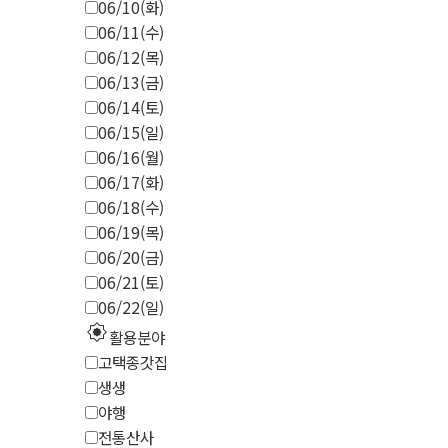
06/10(화)
06/11(수)
06/12(목)
06/13(금)
06/14(토)
06/15(일)
06/16(월)
06/17(화)
06/18(수)
06/19(목)
06/20(금)
06/21(토)
06/22(일)
explosion
활용분야
고택종갓집
생생
야행
전통산사