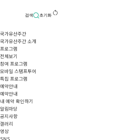
restart_alt
검색
초기화
국가유산주간
국가유산주간 소개
프로그램
전체보기
참여 프로그램
모바일 스탬프투어
특집 프로그램
예약안내
예약안내
내 예약 확인하기
알림마당
공지사항
갤러리
영상
SNS