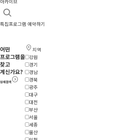
아카이브
특집프로그램 예약하기
location_on
어떤
지역
프로그램을
강원
찾고
경기
계신가요?
경남
expand_circle_right
경북
상세검색
광주
대구
대전
부산
서울
세종
울산
인천