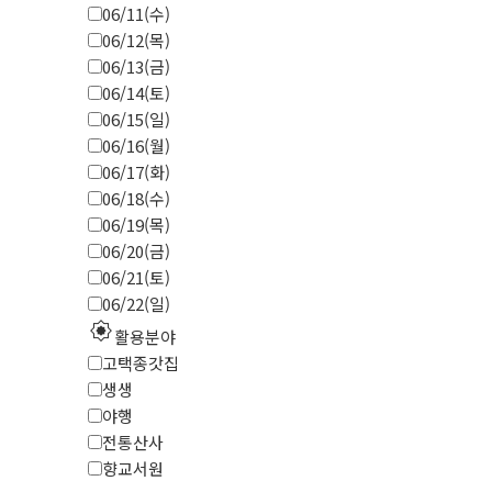
06/11(수)
06/12(목)
06/13(금)
06/14(토)
06/15(일)
06/16(월)
06/17(화)
06/18(수)
06/19(목)
06/20(금)
06/21(토)
06/22(일)
explosion
활용분야
고택종갓집
생생
야행
전통산사
향교서원