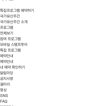
특집프로그램 예약하기
국가유산주간
국가유산주간 소개
프로그램
전체보기
참여 프로그램
모바일 스탬프투어
어떤
location_on
지역
특집 프로그램
예약안내
강원
경기
경남
프로그램을
예약안내
부산
서울
세종
내 예약 확인하기
찾고
알림마당
제주
충남
충북
공지사항
계신가요?
갤러리
영상
calendar_today
행사 일정
SNS
expand_circle_right
상세검색
05/30(금)
05/31(토
FAQ