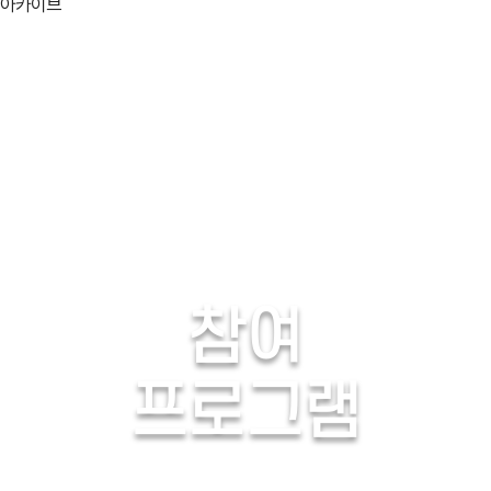
아카이브
06/03(화)
06/04(수
06/07(토)
06/08(일
06/11(수)
06/12(목
06/15(일)
06/16(월
06/19(목)
06/20(금
explosion
활용분야
참여
고택종갓집
생생
프로그램
검색
프로그램