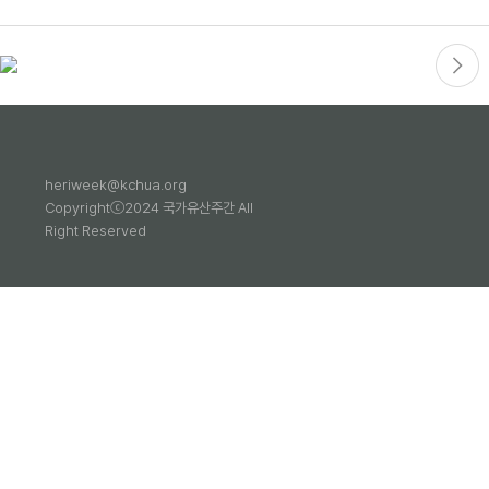
heriweek@kchua.org
Copyrightⓒ2024 국가유산주간 All
Right Reserved