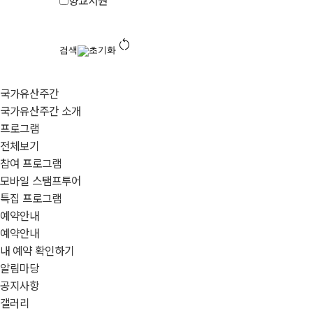
향교서원
restart_alt
검색
초기화
국가유산주간
국가유산주간 소개
프로그램
전체보기
참여 프로그램
모바일 스탬프투어
특집 프로그램
예약안내
예약안내
내 예약 확인하기
알림마당
공지사항
갤러리