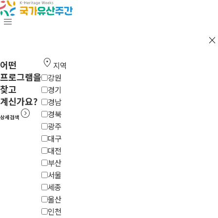
menu
close
location_on
어떤
지역
프로그램을
강원
찾고
경기
계신가요?
경남
expand_circle_right
경북
상세검색
광주
대구
대전
부산
서울
세종
울산
인천