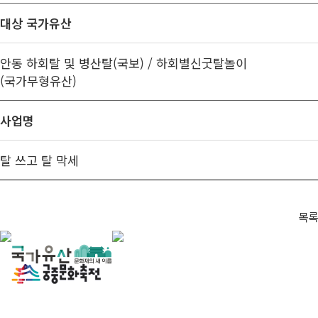
대상 국가유산
안동 하회탈 및 병산탈(국보) / 하회별신굿탈놀이
(국가무형유산)
사업명
탈 쓰고 탈 막세
목록