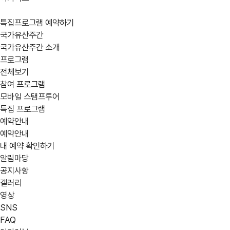
특집프로그램 예약하기
국가유산주간
국가유산주간 소개
프로그램
전체보기
참여 프로그램
모바일 스탬프투어
어떤
location_on
지역
특집 프로그램
예약안내
강원
경기
경남
프로그램을
예약안내
부산
서울
세종
내 예약 확인하기
찾고
알림마당
제주
충남
충북
공지사항
계신가요?
갤러리
영상
calendar_today
행사 일정
SNS
expand_circle_right
상세검색
05/30(금)
05/31(토
FAQ