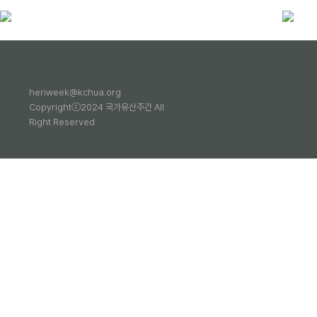
heriweek@kchua.org
Copyrightⓒ2024 국가유산주간 All
Right Reserved