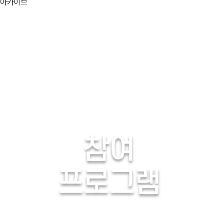
아카이브
06/03(화)
06/04(수
06/07(토)
06/08(일
06/11(수)
06/12(목
06/15(일)
06/16(월
06/19(목)
06/20(금
explosion
활용분야
참여
고택종갓집
생생
프로그램
검색
프로그램