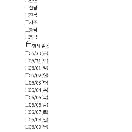
인천
전남
전북
제주
충남
충북
calendar_today
행사 일정
05/30(금)
05/31(토)
06/01(일)
06/02(월)
06/03(화)
06/04(수)
06/05(목)
06/06(금)
06/07(토)
06/08(일)
06/09(월)