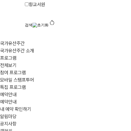
향교서원
restart_alt
검색
초기화
국가유산주간
국가유산주간 소개
프로그램
전체보기
참여 프로그램
모바일 스탬프투어
특집 프로그램
예약안내
예약안내
내 예약 확인하기
알림마당
공지사항
갤러리