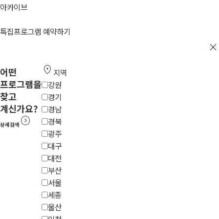
아카이브
특집프로그램 예약하기
close
location_on
어떤
지역
프로그램을
강원
찾고
경기
계신가요?
경남
expand_circle_right
경북
상세검색
광주
대구
대전
부산
서울
세종
울산