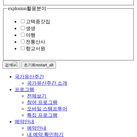
explosion
활용분야
고택종갓집
생생
야행
전통산사
향교서원
검색
초기화
restart_alt
국가유산주간
국가유산주간 소개
프로그램
전체보기
참여 프로그램
모바일 스탬프투어
특집 프로그램
예약안내
예약안내
내 예약 확인하기