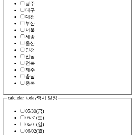
광주
대구
대전
부산
서울
세종
울산
인천
전남
전북
제주
충남
충북
calendar_today
행사 일정
05/30(금)
05/31(토)
06/01(일)
06/02(월)